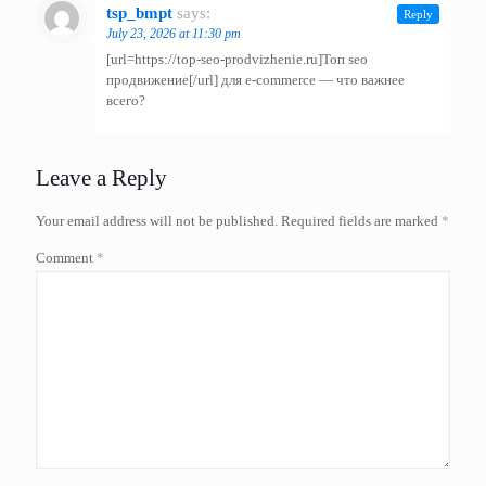
tsp_bmpt
says:
Reply
July 23, 2026 at 11:30 pm
[url=https://top-seo-prodvizhenie.ru]Топ seo
продвижение[/url] для e-commerce — что важнее
всего?
Leave a Reply
Your email address will not be published.
Required fields are marked
*
Comment
*