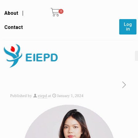
0
About
Log
Contact
in
Published by
eiepd
at
January 1, 2024