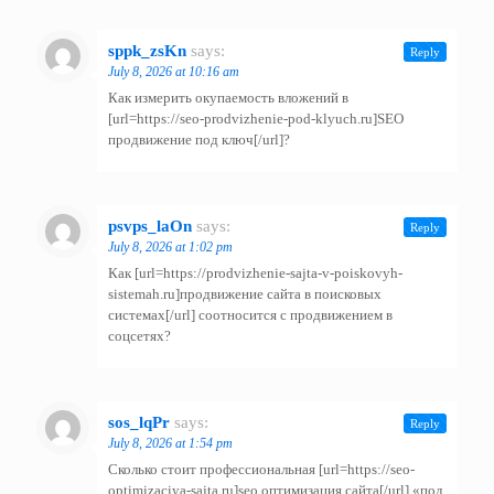
sppk_zsKn
says:
Reply
July 8, 2026 at 10:16 am
Как измерить окупаемость вложений в
[url=https://seo-prodvizhenie-pod-klyuch.ru]SEO
продвижение под ключ[/url]?
psvps_laOn
says:
Reply
July 8, 2026 at 1:02 pm
Как [url=https://prodvizhenie-sajta-v-poiskovyh-
sistemah.ru]продвижение сайта в поисковых
системах[/url] соотносится с продвижением в
соцсетях?
sos_lqPr
says:
Reply
July 8, 2026 at 1:54 pm
Сколько стоит профессиональная [url=https://seo-
optimizaciya-sajta.ru]seo оптимизация сайта[/url] «под