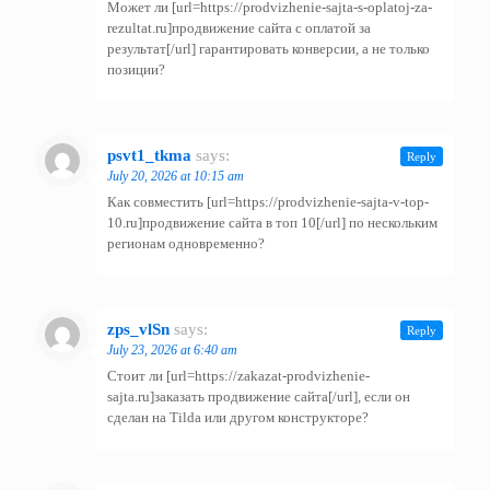
Может ли [url=https://prodvizhenie-sajta-s-oplatoj-za-
rezultat.ru]продвижение сайта с оплатой за
результат[/url] гарантировать конверсии, а не только
позиции?
psvt1_tkma
says:
Reply
July 20, 2026 at 10:15 am
Как совместить [url=https://prodvizhenie-sajta-v-top-
10.ru]продвижение сайта в топ 10[/url] по нескольким
регионам одновременно?
zps_vlSn
says:
Reply
July 23, 2026 at 6:40 am
Стоит ли [url=https://zakazat-prodvizhenie-
sajta.ru]заказать продвижение сайта[/url], если он
сделан на Tilda или другом конструкторе?