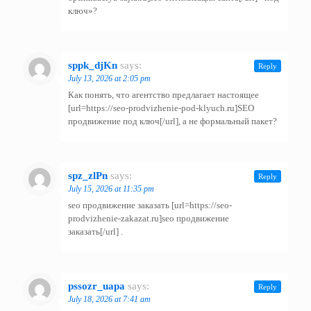
ключ»?
sppk_djKn
says:
Reply
July 13, 2026 at 2:05 pm
Как понять, что агентство предлагает настоящее
[url=https://seo-prodvizhenie-pod-klyuch.ru]SEO
продвижение под ключ[/url], а не формальный пакет?
spz_zlPn
says:
Reply
July 15, 2026 at 11:35 pm
seo продвижение заказать [url=https://seo-
prodvizhenie-zakazat.ru]seo продвижение
заказать[/url] .
pssozr_uapa
says:
Reply
July 18, 2026 at 7:41 am