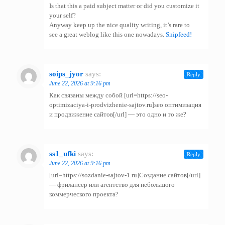
Is that this a paid subject matter or did you customize it
your self?
Anyway keep up the nice quality writing, it’s rare to
see a great weblog like this one nowadays.
Snipfeed
!
soips_jyor
says:
Reply
June 22, 2026 at 9:16 pm
Как связаны между собой [url=https://seo-
optimizaciya-i-prodvizhenie-sajtov.ru]seo оптимизация
и продвижение сайтов[/url] — это одно и то же?
ss1_ufki
says:
Reply
June 22, 2026 at 9:16 pm
[url=https://sozdanie-sajtov-1.ru]Создание сайтов[/url]
— фрилансер или агентство для небольшого
коммерческого проекта?