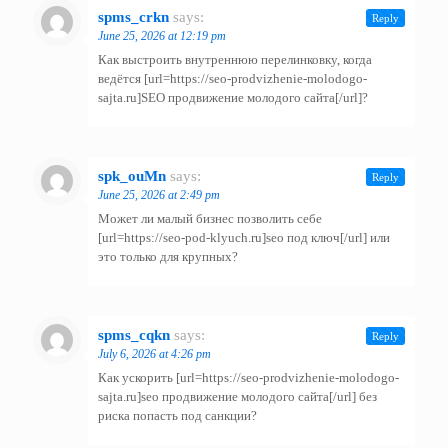
spms_crkn
says:
Reply
June 25, 2026 at 12:19 pm
Как выстроить внутреннюю перелинковку, когда
ведётся [url=https://seo-prodvizhenie-molodogo-
sajta.ru]SEO продвижение молодого сайта[/url]?
spk_ouMn
says:
Reply
June 25, 2026 at 2:49 pm
Может ли малый бизнес позволить себе
[url=https://seo-pod-klyuch.ru]seo под ключ[/url] или
это только для крупных?
spms_cqkn
says:
Reply
July 6, 2026 at 4:26 pm
Как ускорить [url=https://seo-prodvizhenie-molodogo-
sajta.ru]seo продвижение молодого сайта[/url] без
риска попасть под санкции?